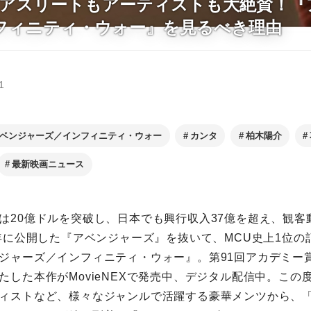
erもアスリートもアーティストも大絶賛！
フィニティ・ウォー』を見るべき理由
1
ベンジャーズ／インフィニティ・ウォー
カンタ
柏木陽介
最新映画ニュース
は20億ドルを突破し、日本でも興行収入37億を超え、観客動
2年に公開した『アベンジャーズ』を抜いて、MCU史上1位の
ジャーズ／インフィニティ・ウォー』。第91回アカデミー賞
した本作がMovieNEXで発売中、デジタル配信中。この度、Y
ィストなど、様々なジャンルで活躍する豪華メンツから、