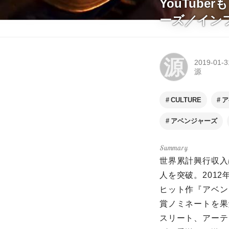
YouTub
ーズ／イン
源
2019-01-3
源
CULTURE
ア
アベンジャーズ
世界累計興行収入
人を突破。201
ヒット作『アベン
賞ノミネートを果た
スリート、アーテ