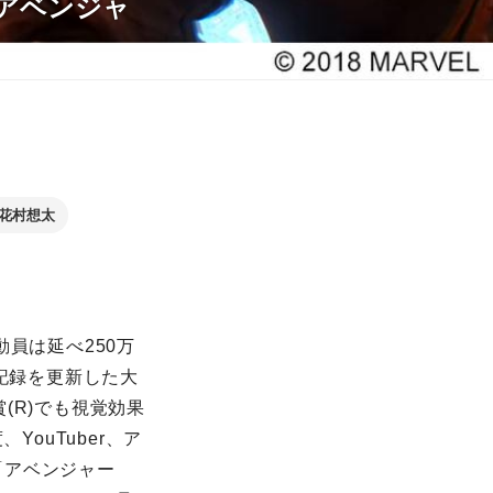
『アベンジャ
花村想太
員は延べ250万
記録を更新した大
(R)でも視覚効果
ouTuber、ア
「アベンジャー