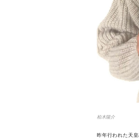
柏木陽介
昨年行われた天皇