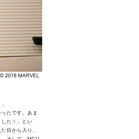
）。
かったです。あま
ました！」とい
見た目から入り、
。そして、MCU