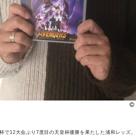
杯で12大会ぶり7度目の天皇杯優勝を果たした浦和レッズ