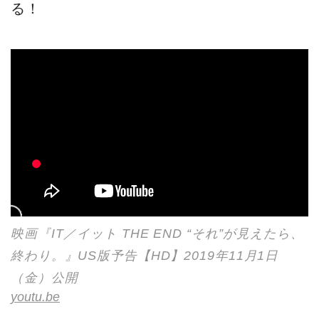
る！
映画『IT／イット THE END “それ”が見えたら、
終わり。』US版予告【HD】2019年11月1日
（金）公開
youtu.be