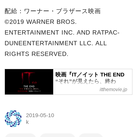
配給：ワーナー・ブラザース映画
©2019 WARNER BROS.
ENTERTAINMENT INC. AND RATPAC-
DUNEENTERTAINMENT LLC. ALL
RIGHTS RESERVED.
映画『IT／イット THE END
“それ”が見えたら、終わ
り。』オフィシャルサイト
itthemovie.jp
ついに完結！映画『IT／イット
THE END “それ”が見えたら、
2019-05-10
終わり。』11月１日（金）全国
k
ロードショー！