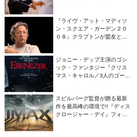
Living Dragon』の本当の凄さ
を熱く語ろう！
『ライヴ・アット・マディソ
ン・スクエア・ガーデン２０
０８』クラプトンが盟友との
絆を語るインタビュー映像解
禁！
ジョニー・デップ主演のゴシ
ック・ファンタジー『クリス
マス・キャロル／3人のゴース
トたち』2026年11月13日(金)
全世界同時公開決定！
スピルバーグ監督が贈る最新
作を最高峰の環境で!!『ディス
クロージャー・デイ』フォー
マット別の特別ビジュアル2種
解禁！