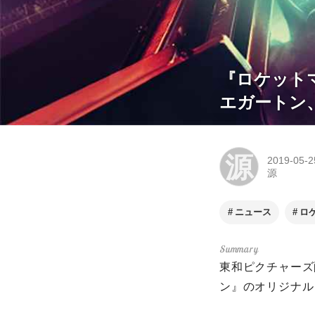
『ロケット
エガートン
源
2019-05-2
源
ニュース
ロ
東和ピクチャーズ
ン』のオリジナル