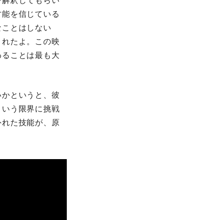
を解釈してもらい
才能を信じている
なことはしない
されたよ。この映
わることは最も大
いかというと、彼
という限界に挑戦
外れた技能が、原