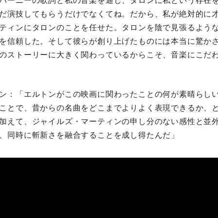
バーニーの歌詞と私の音楽を通し、タロンに私という存在
だ演技してもらうだけでなくてね。だから、私が絶対的に
ティンにタロンのことを任せた。タロンを陰で見張るよう
を信頼した。そして彼らが創り上げたものには本当に驚か
のストーリーに大きく関わっているからこそ、音楽にこだ
ン：「エルトンがこの映画に関わったことの何が素晴らし
ことで、昔からの名曲をどこまでよりよく表現できるか、
加えて、ジャイルズ・マーティンの申し分のない感性と並
、同時に斬新さを融合することを成し得たんだ」