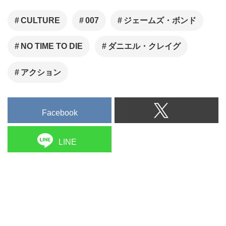
となるローンチイベントがシリ
ーズのゆかりの地のひとつであ
CULTURE
007
ジェームズ・ボンド
り、記念すべきシリーズ第一作
NO TIME TO DIE
ダニエル・クレイグ
の『007／ドクター・ノオ』
（1963）のロケ地、ジャマイカ
アクション
で開かれ、2019年4月25日
（木）全世界同時にライブスト
リーミングされ大きな話題を呼
Facebook
んでいる。
LINE