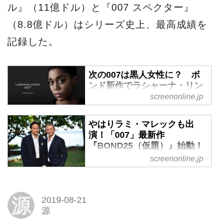
ル』（11億ドル）と『007 スペクター』
（8.8億ドル）はシリーズ史上、最高成績を
記録した。
次の007は黒人女性に？ ボ
ンド新作でラシャーナ・リン
チが新007役を演じている？ -
screenonline.jp
SCREEN ONLINE（スクリー
ンオンライン）
やはりラミ・マレックも出
演！「007」最新作
現在製作中の「007」シリーズ
『BOND25（仮題）』始動！
最新作『ボンド25』（仮題）
- SCREEN ONLINE（スクリ
screenonline.jp
で、黒人女優ラシャーナ・リン
ーンオンライン）
チが007を演じているようだと
2020年に公開される「007」シ
英メディアが報じた。
リーズ待望の最新作『BOND
源
2019-08-21
源
25（仮題）』の新情報が明らか