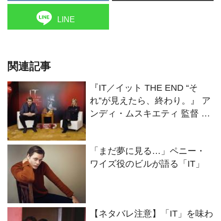
LINE
関連記事
『IT／イット THE END “そ
れ”が見えたら、終わり。』 ア
ンディ・ムスキエティ 監督 バ
ルバラ・ムスキエティ プロデ
ューサー来日インタビュー
「まだ夢に見る…」ペニー・
ワイズ役のビルが語る「IT」
【ネタバレ注意】「IT」を味わ