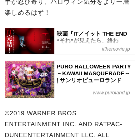
手が忍び寄り、ハロウィン気分をより一層
楽しめるはず！
映画『IT／イット THE END
“それ”が見えたら、終わ
り。』オフィシャルサイト
itthemovie.jp
ついに完結！映画『IT／イット
PURO HALLOWEEN PARTY
THE END “それ”が見えたら、
～KAWAII MASQUERADE～
終わり。』11月１日（金）全国
| サンリオピューロランド
ロードショー！
www.puroland.jp
©2019 WARNER BROS.
ENTERTAINMENT INC. AND RATPAC-
DUNEENTERTAINMENT LLC. ALL