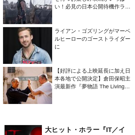
ライアン・ゴズリングがマーベ
ルヒーローのゴーストライダー
に
【好評による上映延長に加え日
本各地で公開決定】倉田保昭主
演最新作『夢物語 The Living
Dragon』の本当の凄さを熱く
語ろう！
大ヒット・ホラー『IT／イ
ット』、遂に完結！ 続編
の邦題が決定！