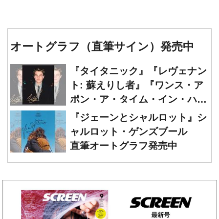
オートグラフ（直筆サイン）発売中
『タイタニック』『レヴェナン
ト: 蘇えりし者』『ワンス・ア
ポン・ア・タイム・イン・ハリ
ウッド』レオナルド・ディカプ
『ジェーンとシャルロット』シ
リオ 直筆オートグラフ発売中
ャルロット・ゲンズブール
直筆オートグラフ発売中