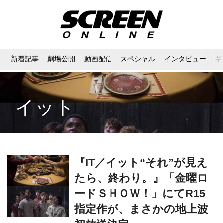
新着記事
劇場公開
動画配信
スペシャル
インタビュー
ギ
イット
『IT／イット“それ”が見え
たら、終わり。』「金曜ロ
ードＳＨＯＷ！」にてR15
指定作が、まさかの地上波