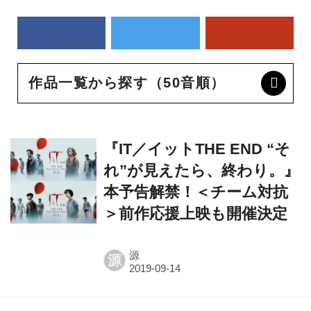
作品一覧から探す（50音順）
『IT／イットTHE END “そ
れ”が見えたら、終わり。』
本予告解禁！＜チーム対抗
＞前作応援上映も開催決定
源
源
『IT／イット THE END “そ