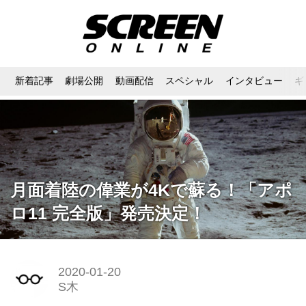
新着記事
劇場公開
動画配信
スペシャル
インタビュー
ギ
月面着陸の偉業が4Kで蘇る！「アポ
ロ11 完全版」発売決定！
2020-01-20
S木