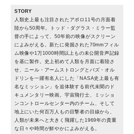
STORY
人類史上最も注目されたアポロ11号の月面着
陸から50周年。トッド・ダグラス・ミラー監
督の手によって、50年前の映像がスクリーン
によみがえる。新たに発掘された70mmフィル
ム映像や1万1000時間以上もの未公開音声記録
を基に製作。史上初めて人類を月面に着陸さ
せ、ニール・アームストロングとバズ・オル
ドリンを一躍有名人にした「NASA史上最も有
名なミッション」を追体験する前代未聞のド
キュメンタリー映画。宇宙飛行士、ミッショ
ンコントロールセンター内のチーム、そして
地上にいた何百万人もの目撃者の目線から、
人類が未来へと大きく飛躍した1969年の貴重
な日々や時間が鮮やかによみがえる。