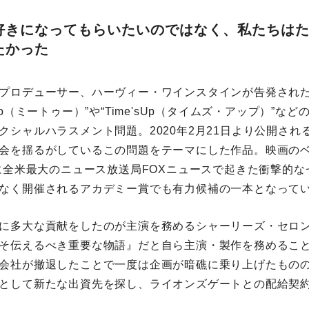
好きになってもらいたいのではなく、私たちはた
たかった
プロデューサー、ハーヴィー・ワインスタインが告発さ
o（ミートゥー）”や“Time'sUp（タイムズ・アップ）”なと
クシャルハラスメント問題。2020年2月21日より公開され
会を揺るがしているこの問題をテーマにした作品。映画のヘ
年に全米最大のニュース放送局FOXニュースで起きた衝撃的
もなく開催されるアカデミー賞でも有力候補の一本となって
に多大な貢献をしたのが主演を務めるシャーリーズ・セロ
こそ伝えるべき重要な物語』だと自ら主演・製作を務めるこ
社が撤退したことで一度は企画が暗礁に乗り上げたもの
ーとして新たな出資先を探し、ライオンズゲートとの配給契