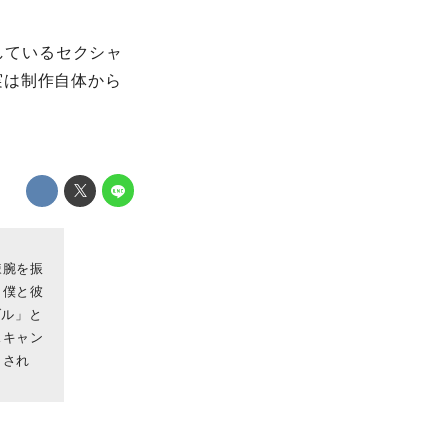
゙しているセクシャ
実は制作自体から
辣腕を振
ト僕と彼
゙ル」と
スキャン
目され