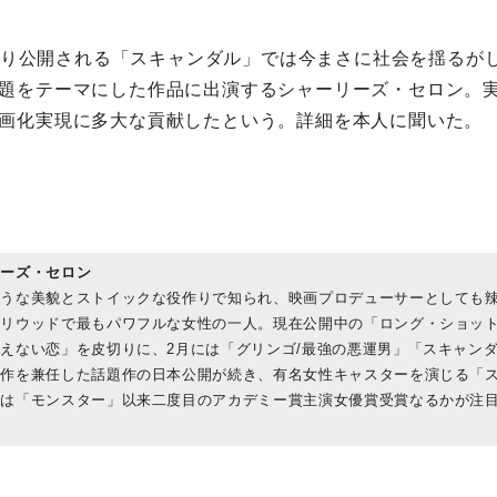
日より公開される「スキャンダル」では今まさに社会を揺るか
題をテーマにした作品に出演するシャーリーズ・セロン。
画化実現に多大な貢献したという。詳細を本人に聞いた。
リーズ・セロン
うな美貌とストイックな役作りで知られ、映画プロデューサーとしても
リウッドで最もパワフルな女性の一人。現在公開中の「ロング・ショッ
えない恋」を皮切りに、2月には「グリンゴ/最強の悪運男」「スキャンタ
作を兼任した話題作の日本公開が続き、有名女性キャスターを演じる「
では「モンスター」以来二度目のアカデミー賞主演女優賞受賞なるかが注