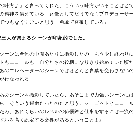
の味方よ」と言ってくれた。こういう味方がいることはと
の精神を備えている。女優としてだけでなくプロデュー
とてつもなくすごいと思う。勇敢で尊敬している』
゙三人が集まるシ ーンが印象的でした。
のシーンは全体の中間あたりに撮影したの。もう少し終わりに
ットもニコールも、自分たちの役柄になりきり始めていた頃た
あのエレベーターのシーンではほとんど言葉を交わさないの
が行なわれる。
あのシーンを撮影していたら、あそこまで力強いシーンに
から、そういう運命だったのだと思う。マーゴットとニコー
゙ったわ。あれくらいのレベルの俳優陣と仕事をするには一流の
ードルを高く設定する必要があるということよ』