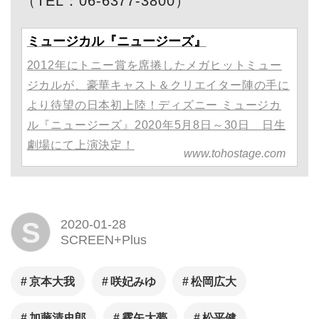
（TEL：06-6377-3800）
ミュージカル『ニュージーズ』
2012年にトニー賞を席捲したメガヒットミュー
ジカルが、豪華キャスト＆クリエイター陣の手に
より待望の日本初上陸！ディズニー ミュージカ
ル『ニュージーズ』2020年5月8日～30日 日生
劇場にて上演決定！
www.tohostage.com
S
2020-01-28
SCREEN+Plus
京本大我
咲妃みゆ
松岡広大
加藤清史郎
霧矢大夢
松平健