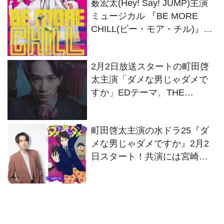
薮宏太(Hey! Say! JUMP)主演
ミュージカル 『BE MORE
CHILL(ビー・モア・チル)』公
演詳細決定！ビジュアル解禁
2月2日放送スタートの町田啓
太主演「ダメな男じゃダメで
すか」EDテーマ、THE
RAMPAGE from EXILE TRIBE
の『Change My Life』に決定
町田啓太主演の水ドラ25『ダ
メな男じゃダメですか』2月2
日スタート！共演には宮崎美
子、深川麻衣、加藤清史郎決
定