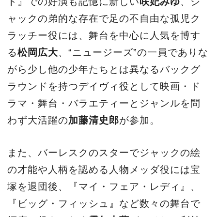
ト』での好演も記憶に新しい
咲妃みゆ
、ジ
ャックの弟的な存在で足の不自由な孤児ク
ラッチー役には、舞台を中心に人気を博す
る
松岡広大
、“ニュージーズ”の一員でありな
がら少し他の少年たちとは異なるバックグ
ラウンドを持つデイヴィ役として映画・ド
ラマ・舞台・バラエティーとジャンルを問
わず大活躍の
加藤清史郎
が参加。
また、バーレスクのスターでジャックの絵
の才能や人柄を認める人物メッダ役には宝
塚を退団後、『マイ・フェア・レディ』、
『ビッグ・フィッシュ』など数々の舞台で