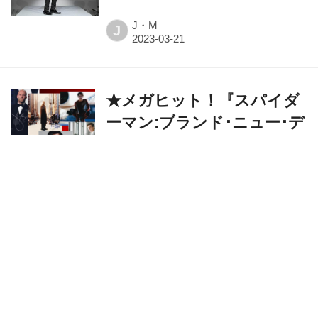
J・M
J
★メガヒット！『スパイダ
ーマン:ブランド･ニュー･デ
イ』主演／トム･ホランド
他、歴代SCREEN人気男優
による直筆オートグラフ、
一挙発売！
SCREEN gallery
S