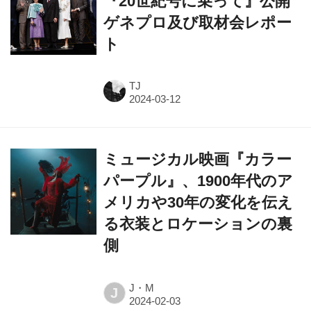
『20世紀号に乗って』公開
ゲネプロ及び取材会レポー
ト
TJ
ミュージカル映画『カラー
パープル』、1900年代のア
メリカや30年の変化を伝え
る衣装とロケーションの裏
側
J・M
J