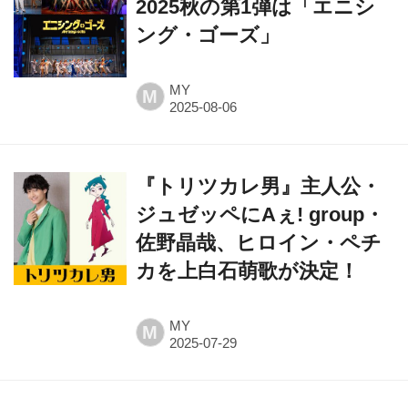
2025秋の第1弾は「エニシ
ング・ゴーズ」
MY
M
『トリツカレ男』主人公・
ジュゼッペにAぇ! group・
佐野晶哉、ヒロイン・ペチ
カを上白石萌歌が決定！
MY
M