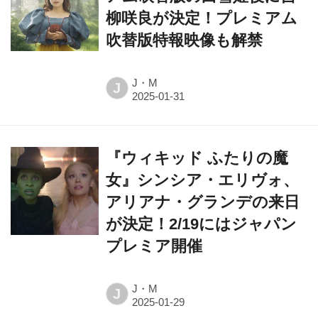
柳咲良が決定！プレミアム
吹替版特報映像も解禁
J・M
J
『ウィキッド ふたりの魔
女』シンシア・エリヴォ、
アリアナ・グランデの来日
が決定！2/19にはジャパン
プレミア開催
J・M
J