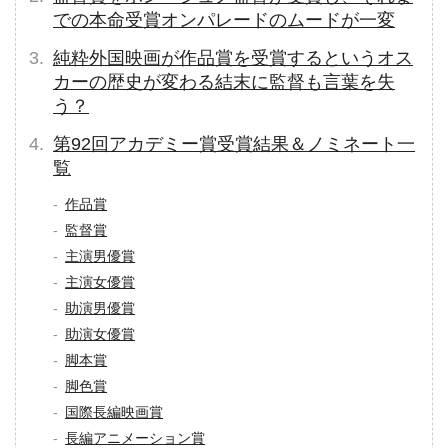
での本命受賞オンパレードのムードが一変
純粋外国映画が作品賞を受賞するというオス
カーの歴史が変わる結末に監督も言葉を失
う？
第92回アカデミー賞受賞結果＆ノミネート一
覧
作品賞
監督賞
主演男優賞
主演女優賞
助演男優賞
助演女優賞
脚本賞
脚色賞
国際長編映画賞
長編アニメーション賞