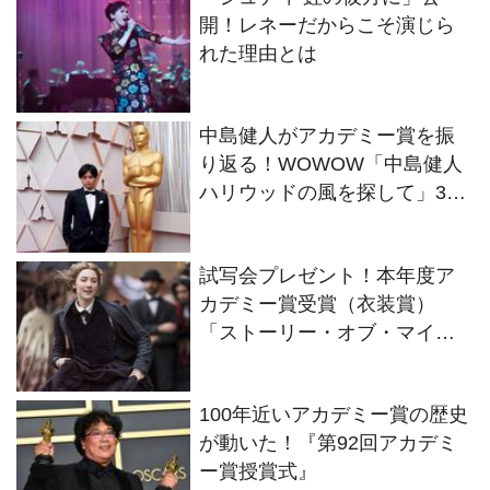
開！レネーだからこそ演じら
れた理由とは
中島健人がアカデミー賞を振
り返る！WOWOW「中島健人
ハリウッドの風を探して」3月
1日放送
試写会プレゼント！本年度ア
カデミー賞受賞（衣装賞）
「ストーリー・オブ・マイラ
イフ／わたしの若草物語」に
５組10名様ご招待
100年近いアカデミー賞の歴史
が動いた！『第92回アカデミ
ー賞授賞式』