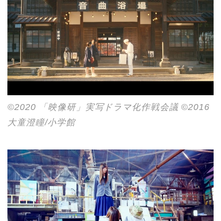
©2020 「映像研」実写ドラマ化作戦会議 ©2016
大童澄瞳/小学館