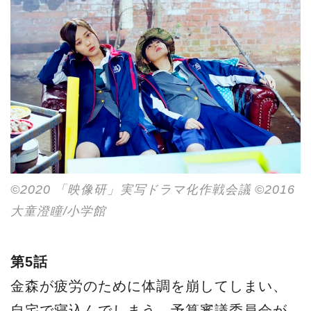
©2020 「映像研」実写ドラマ化作戦会議 ©2016
大童澄瞳/小学館
第5話
金森が疲労のために体調を崩してしまい、
自宅で寝込んでしまう。予算審議委員会が