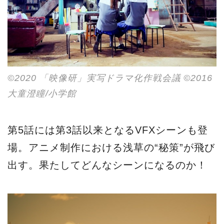
©2020 「映像研」実写ドラマ化作戦会議 ©2016
大童澄瞳/小学館
第5話には第3話以来となるVFXシーンも登
場。アニメ制作における浅草の“秘策”が飛び
出す。果たしてどんなシーンになるのか！