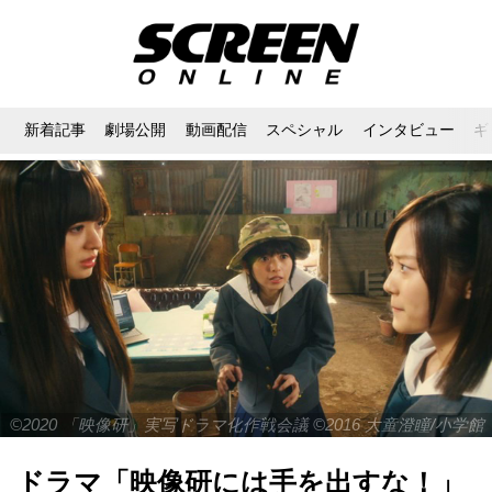
新着記事
劇場公開
動画配信
スペシャル
インタビュー
ギ
©2020 「映像研」実写ドラマ化作戦会議 ©2016 大童澄瞳/小学館
ドラマ「映像研には手を出すな！」