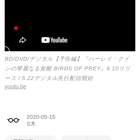
BD/DVD/デジタル【予告編】『ハーレイ・クイ
ンの華麗なる覚醒 BIRDS OF PREY』6.10リリ
ース / 5.22デジタル先行配信開始
youtu.be
2020-05-15
S木