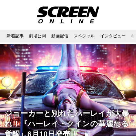
新着記事
劇場公開
動画配信
スペシャル
インタビュー
ギ
ジョーカーと別れたハーレイが大暴
れ！『ハーレイ・クインの華麗なる
覚醒』6月10日発売！