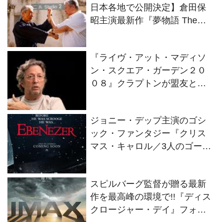
日本各地で公開決定】倉田保
昭主演最新作『夢物語 The
Living Dragon』の本当の凄さ
を熱く語ろう！
『ライヴ・アット・マディソ
ン・スクエア・ガーデン２０
０８』クラプトンが盟友との
絆を語るインタビュー映像解
禁！
ジョニー・デップ主演のゴシ
ック・ファンタジー『クリス
マス・キャロル／3人のゴース
トたち』2026年11月13日(金)
全世界同時公開決定！
スピルバーグ監督が贈る最新
作を最高峰の環境で!!『ディス
クロージャー・デイ』フォー