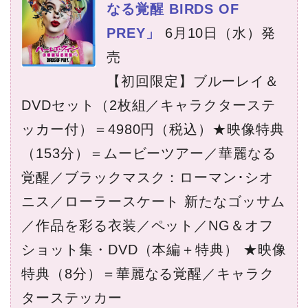
なる覚醒 BIRDS OF
PREY」
6月10日（水）発
売
【初回限定】ブルーレイ＆
DVDセット（2枚組／キャラクターステ
ッカー付）＝4980円（税込）★映像特典
（153分）＝ムービーツアー／華麗なる
覚醒／ブラックマスク：ローマン･シオ
ニス／ローラースケート 新たなゴッサム
／作品を彩る衣装／ペット／NG＆オフ
ショット集・DVD（本編＋特典） ★映像
特典（8分）＝華麗なる覚醒／キャラク
ターステッカー