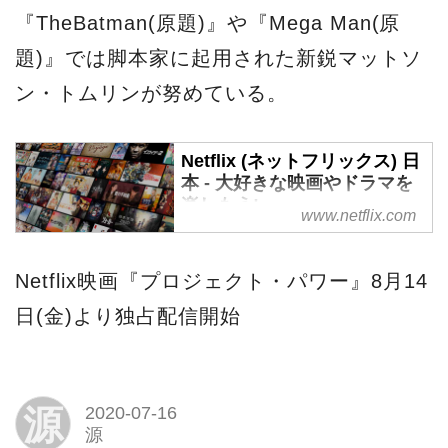
『TheBatman(原題)』や『Mega Man(原
題)』では脚本家に起用された新鋭マットソ
ン・トムリンが努めている。
Netflix (ネットフリックス) 日
本 - 大好きな映画やドラマを
楽しもう!
www.netflix.com
Netflix (ネットフリックス) で映
画やドラマをオンラインでスト
Netflix映画『プロジェクト・パワー』8月14
リーム再生! スマートテレビ、
日(金)より独占配信開始
ゲーム機、PC、Mac、モバイル
機器、タブレットなどでお楽し
みいただけます。
源
2020-07-16
源