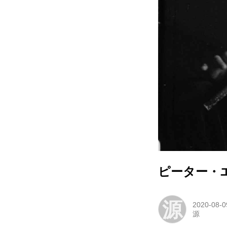
ピーター・
源
2020-08-0
源