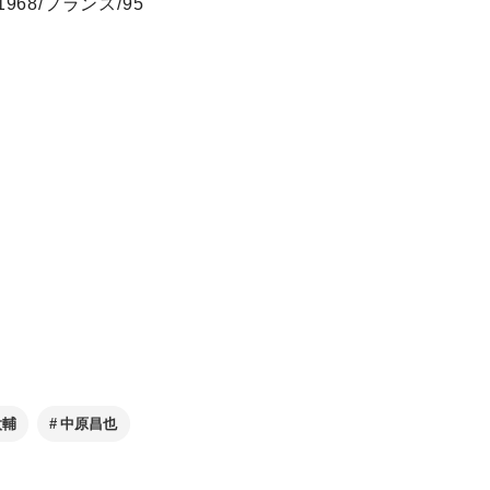
8/フランス/95
太輔
中原昌也