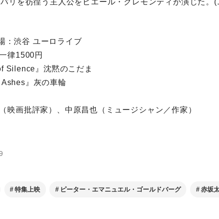
パリを彷徨う主人公をピエール・クレモンティが演じた。(196
 開場：渋谷 ユーロライブ
律1500円
s of Silence』沈黙のこだま
of Ashes』灰の車輪
（映画批評家）、中原昌也（ミュージシャン／作家）
9
特集上映
ピーター・エマニュエル・ゴールドバーグ
赤坂