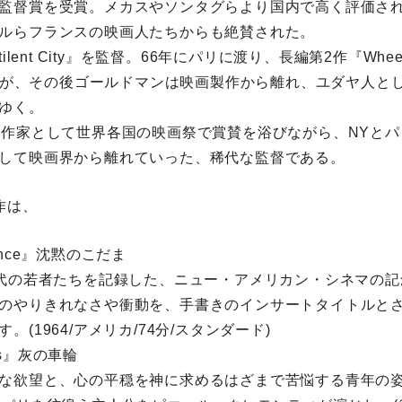
監督賞を受賞。メカスやソンタグらより国内で高く評価さ
ルらフランスの映画人たちからも絶賛された。
ilent City』を監督。66年にパリに渡り、長編第2作『Wheel 
作。だが、その後ゴールドマンは映画製作から離れ、ユダヤ人と
ゆく。
画作家として世界各国の映画祭で賞賛を浴びながら、NYとパ
して映画界から離れていった、稀代な監督である。
作は、
ilence』沈黙のこだま
0代の若者たちを記録した、ニュー・アメリカン・シネマの
のやりきれなさや衝動を、手書きのインサートタイトルと
。(1964/アメリカ/74分/スタンダード)
hes』灰の車輪
な欲望と、心の平穏を神に求めるはざまで苦悩する青年の