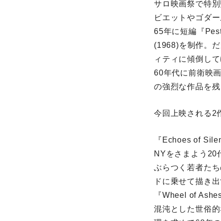
サロ映画祭で特別
ビエットやゴダー
65年に短編『Pest
(1968)を制
ィティに傾倒して
60年代に前衛映
の強烈な作品を残
今回上映される2
『Echoes of S
NYをさまよう2
ぶらつく若者たち
ドに乗せて描き出す
『Wheel of As
混沌とした世俗的