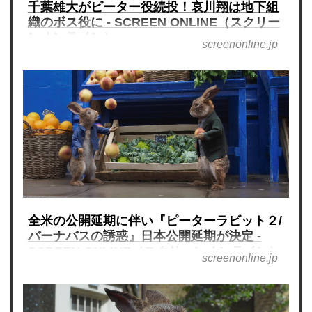
千葉雄大がピーター役続投！哀川翔は地下組
織のボス役に - SCREEN ONLINE（スクリー
ンオンライン）
screenonline.jp
全米の公開延期に伴い『ピーターラビット２/
バーナバスの誘惑』日本公開延期が決定 -
SCREEN ONLINE（スクリーンオンライン）
screenonline.jp