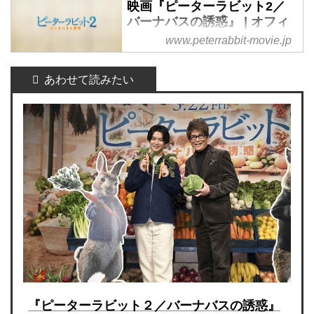
映画『ピーターラビット2／
バーナバスの誘惑』 | オフィ
シャルサイト | ソニー・ピク
www.peterrabbit-movie.jp
チャーズ
映画『ピーターラビット2／バ
ーナバスの誘惑』オフィシャル
サイト #ピーターラビット2
『ピーターラビット２／バーナバスの誘惑』