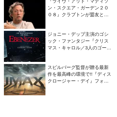
『ライヴ・アット・マディソ
ン・スクエア・ガーデン２０
０８』クラプトンが盟友との
絆を語るインタビュー映像解
禁！
ジョニー・デップ主演のゴシ
ック・ファンタジー『クリス
マス・キャロル／3人のゴース
トたち』2026年11月13日(金)
全世界同時公開決定！
スピルバーグ監督が贈る最新
作を最高峰の環境で!!『ディス
クロージャー・デイ』フォー
マット別の特別ビジュアル2種
解禁！