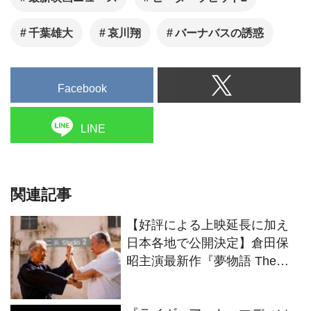
千葉雄大
哀川翔
バーナバスの誘惑
Facebook
LINE
関連記事
【好評による上映延長に加え
日本各地で公開決定】倉田保
昭主演最新作『夢物語 The
Living Dragon』の本当の凄さ
を熱く語ろう！