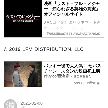
映画『ラスト・フル・メジャ
ー 知られざる英雄の真実』
オフィシャルサイト
3月5日（金）よりシネマート新
宿ほか全国ロードショー！
thelastfullmeasure.ayapro.ne.jp
© 2019 LFM DISTRIBUTION, LLC
バッキー役で大人気！ セバス
チャン・スタンの映画初主演
作が公開決定 - SCREEN
ONLINE（スクリーンオンラ
screenonline.jp
イン）
ベトナム戦争の“知られざる英雄
の真実”に迫る実話を基にした社
源
2021-02-06