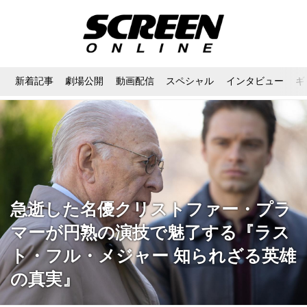
新着記事
劇場公開
動画配信
スペシャル
インタビュー
ギ
急逝した名優クリストファー・プラ
マーが円熟の演技で魅了する『ラス
ト・フル・メジャー 知られざる英雄
の真実』