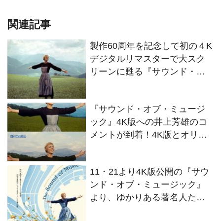
関連記事
製作60周年を記念して初の４K
デジタルリマスターで大スク
リーンに甦る『サウンド・オ
ブ・ミュージック』
『サウンド・オブ・ミュージ
ック』4K版への井上芳雄のコ
メントが到着！4K版とオリジ
ナル版との比較画像も解禁
11・21より4K版公開の『サウ
ンド・オブ・ミュージック』
より、ゆかりある著名人たち
のコメントが到着！本編歌唱