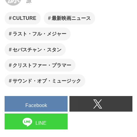
源
会派感動作『THE LAST FULL
MEASURE（原題）』が、『ラ
スト・フル・メジャー 知られざ
CULTURE
最新映画ニュース
る英雄の真実』の邦題で、2021
ラスト・フル・メジャー
年3月5日(金)より全国ロードシ
ョーされることが決定した。
セバスチャン・スタン
クリストファー・プラマー
サウンド・オブ・ミュージック
Facebook
LINE