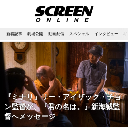
新着記事
劇場公開
動画配信
スペシャル
インタビュー
ギ
『ミナリ』リー・アイザック・チョ
ン監督が、『君の名は。』新海誠監
督へメッセージ