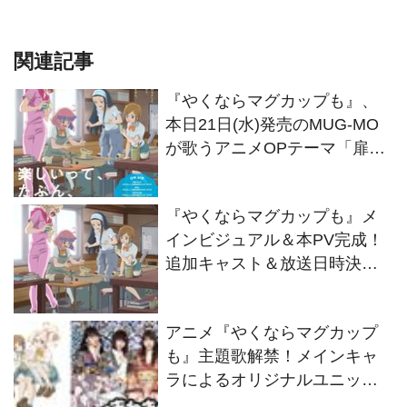
関連記事
『やくならマグカップも』、
本日21日(水)発売のMUG-MO
が歌うアニメOPテーマ「扉を
開けたら」リリックビデオが
YouTubeにて公開！
『やくならマグカップも』メ
インビジュアル＆本PV完成！
追加キャスト＆放送日時決
定！石川界人、初のお父さん
役！
アニメ『やくならマグカップ
も』主題歌解禁！メインキャ
ラによるオリジナルユニット
「MUG-MO」と実写パート主