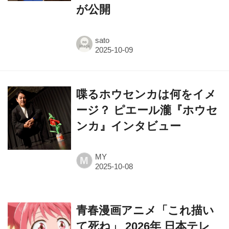
が公開
sato
喋るホウセンカは何をイメ
ージ？ ピエール瀧『ホウセ
ンカ』インタビュー
MY
M
青春漫画アニメ「これ描い
て死ね」 2026年 日本テレ