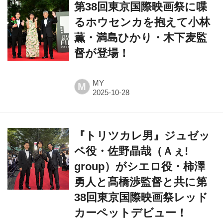
第38回東京国際映画祭に喋
るホウセンカを抱えて⼩林
薫・満島ひかり・⽊下⻨監
督が登場！
MY
M
『トリツカレ男』ジュゼッ
ペ役・佐野晶哉（Ａぇ!
group）がシエロ役・柿澤
勇人と髙橋渉監督と共に第
38回東京国際映画祭レッド
カーペットデビュー！