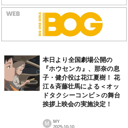
本⽇より全国劇場公開の
『ホウセンカ』、那奈の息
⼦・健介役は花江夏樹！ 花
江＆⻫藤壮⾺による＜オッ
ドタクシーコンビ＞の舞台
挨拶上映会の実施決定！
MY
M