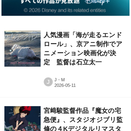
人気漫画「海が走るエンド
ロール」、京アニ制作でア
ニメーション映画化が決
定 監督は石立太一
J・M
J
宮﨑駿監督作品『魔女の宅
急便』、スタジオジブリ監
修の４Kデジタルリマスタ