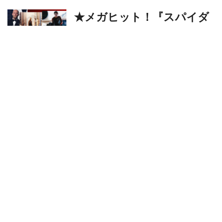
★メガヒット！『スパイダ
ーマン:ブランド･ニュー･デ
イ』主演／トム･ホランド
他、歴代SCREEN人気男優
による直筆オートグラフ、
一挙発売！
SCREEN gallery
S
劇中歌「Zoo」もお披露目！
『ズートピア２』US版予告
映像が公開