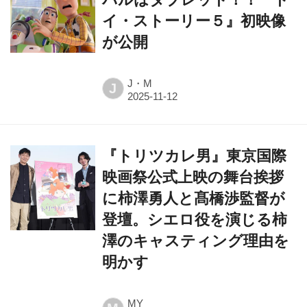
イ・ストーリー５』初映像
が公開
J・M
J
『トリツカレ男』東京国際
映画祭公式上映の舞台挨拶
に柿澤勇人と髙橋渉監督が
登壇。シエロ役を演じる柿
澤のキャスティング理由を
明かす
MY