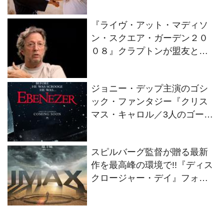
Living Dragon』の本当の凄さ
を熱く語ろう！
『ライヴ・アット・マディソ
ン・スクエア・ガーデン２０
０８』クラプトンが盟友との
絆を語るインタビュー映像解
禁！
ジョニー・デップ主演のゴシ
ック・ファンタジー『クリス
マス・キャロル／3人のゴース
トたち』2026年11月13日(金)
全世界同時公開決定！
スピルバーグ監督が贈る最新
作を最高峰の環境で!!『ディス
クロージャー・デイ』フォー
マット別の特別ビジュアル2種
解禁！