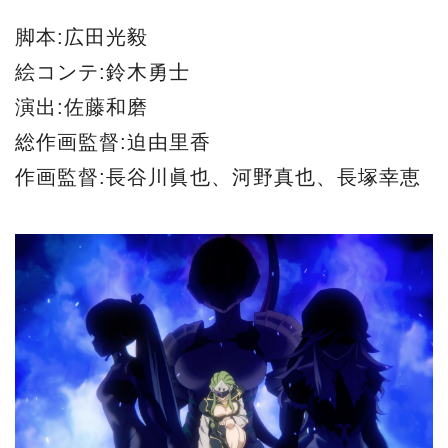
脚本:広田光毅
絵コンテ:鈴木勇士
演出:佐藤和磨
総作画監督:迫由里香
作画監督:長谷川眞也、河野真也、長塚幸恵