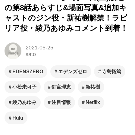
の第8話あらすじ&場面写真&追加キ
ャストのジン役・新祐樹解禁！ラビ
リア役・綾乃あゆみコメント到着！
2021-05-25
sato
EDENSZERO
エデンズゼロ
寺島拓篤
小松未可子
釘宮理恵
新祐樹
綾乃あゆみ
注目情報
Netflix
Hulu