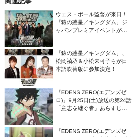
関連記事
ウェス・ボール監督が来日！
『猿の惑星／キングダム』ジ
ャパンプレミアイベントが開
催
『猿の惑星／キングダム』、
松岡禎丞＆小松未可子らが日
本語吹替版に参加決定！
『EDENS ZERO(エデンズゼ
ロ)』9月25日(土)放送の第24話
「意志を継ぐ者」あらすじ＆
場面写真到着
『EDENS ZERO(エデンズゼ