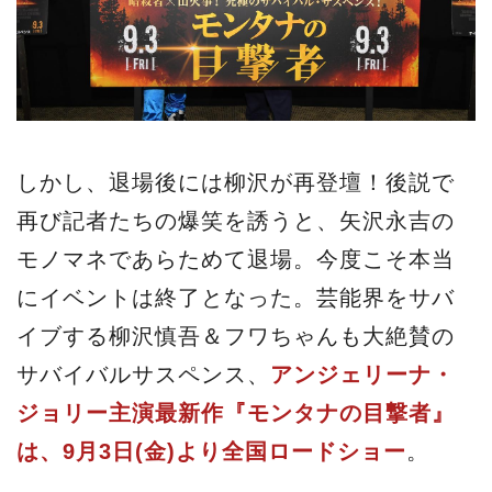
しかし、退場後には柳沢が再登壇！後説で
再び記者たちの爆笑を誘うと、矢沢永吉の
モノマネであらためて退場。今度こそ本当
にイベントは終了となった。芸能界をサバ
イブする柳沢慎吾＆フワちゃんも大絶賛の
サバイバルサスペンス、
アンジェリーナ・
ジョリー主演最新作『モンタナの目撃者』
は、9月3日(金)より全国ロードショー
。