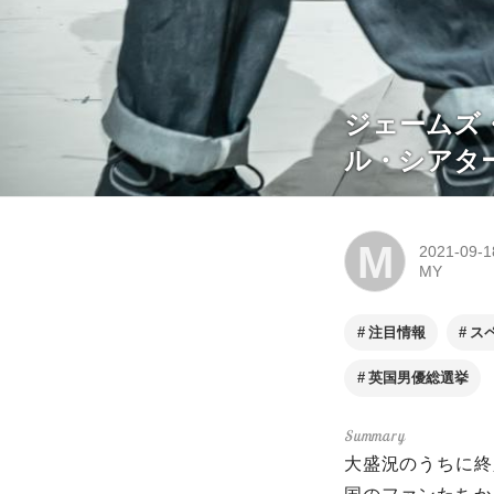
ジェームズ
ル・シアタ
M
2021-09-1
MY
注目情報
ス
英国男優総選挙
大盛況のうちに終