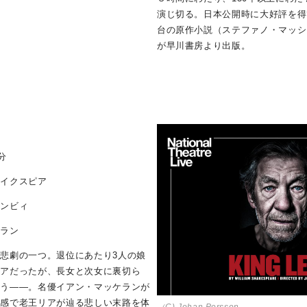
演じ切る。日本公開時に大好評を得
台の原作小説（ステファノ・マッシ
が早川書房より出版。
分
ェイクスピア
マンビィ
ケラン
悲劇の一つ。退位にあたり3人の娘
リアだったが、長女と次女に裏切ら
まう――。名優イアン・マッケランが
在感で老王リアが辿る悲しい末路を体
（C) Johan Persson