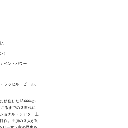
む）
ン）
：ベン・パワー
・ラッセル・ビール、
移住した1844年か
起こるまでの３世代に
ショナル・シアター上
目作。主演の３人が約
たるリーマン家の歴史を