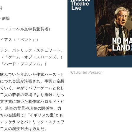
分
ト劇場
ター（ノーベル文学賞受賞者）
サイアス（『ベント』）
ケラン、パトリック・スチュワート、
ル（「ゲーム・オブ・スローンズ」）
（『ハード・プロブレム』）
（C) Johan Persson
で飲んでいた年老いた作家ハーストと
むにつれ会話が誇張され、事実と空想
っていく。やがてパワーゲームと化し
、二人の若者の登場でより複雑になっ
ル文学賞に輝いた劇作家ハロルド・ピ
演作。過去の背景や現在の関係性、力
ちの会話劇で、“イギリスの宝”とも
・マッケランとパトリック・スチュワ
な二人の演技対決は必見だ。