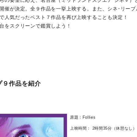
らの要望に応え、名古屋（ミッドランドスクエア シネマ）
開催が決定。全９作品を一挙上映する。また、シネ･リーブ
で人気だったベスト７作品を再び上映することも決定！
台をスクリーンで鑑賞しよう！
プ９作品を紹介
原題：Follies
上映時間： 2時間35分（休憩なし）