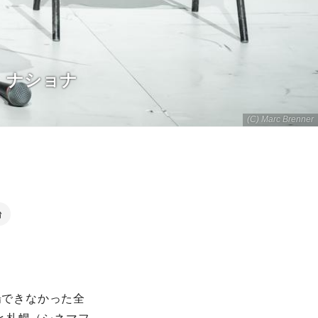
。ナショナ
(C) Marc Brenner
台
場できなかった全