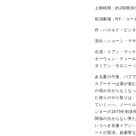
上映時間：約2時間30
初演劇場：NY・コー
作：ハロルド・ピン
演出：ショーン・マ
出演：イアン・マッ
オーウェン・ティー
ダミアン・モロニー
ある夏の午後、パブ
スプーナーは酒が進
の境が分からなくな
た彼らのやり取りは
ていく――。ノーベ
ンターの1975年初
関係の分からない男た
いうべき名優イアン
ートが競演。超豪華