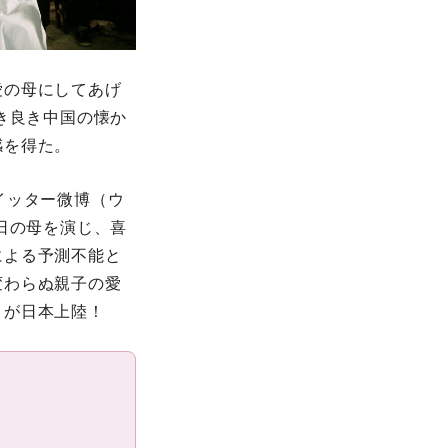
愛の母にしてあげ
き良き中国の懐か
感を得た。
イッター微博（ウ
日の母を演じ、喜
による予測不能と
変わらぬ親子の愛
ィが日本上陸！