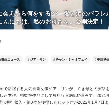
に会えたら何をする?? 愛と涙のパラレ
こんにちは、私のお母さん』公開決定！
5
新映画ニュース
ジア・リン
チャン・シャオフェイ
中国映
画で活躍する人気喜劇女優ジア・リンが、亡き母との実話
した本作。初監督作品にして興行収入約937億円で、2021
歴代興行収入・第3位を獲得したヒット作が2022年1月7日