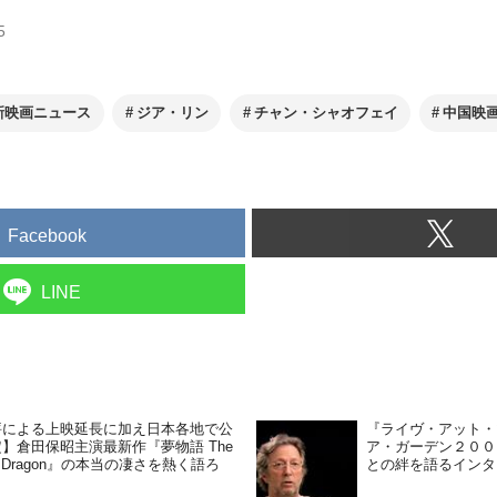
5
新映画ニュース
ジア・リン
チャン・シャオフェイ
中国映
Facebook
LINE
評による上映延長に加え日本各地で公
『ライヴ・アット・
】倉田保昭主演最新作『夢物語 The
ア・ガーデン２００
ing Dragon』の本当の凄さを熱く語ろ
との絆を語るインタ