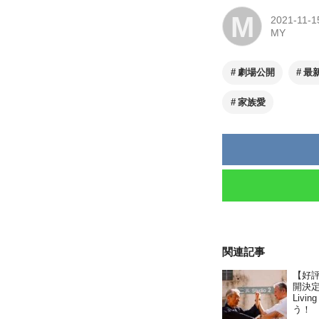
M
2021-11-1
MY
劇場公開
最
家族愛
関連記事
【好
開決定
Liv
う！