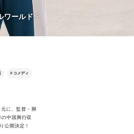
ルワールド・
画
コメディ
を元に、監督・脚
年の中国興行収
より公開決定！