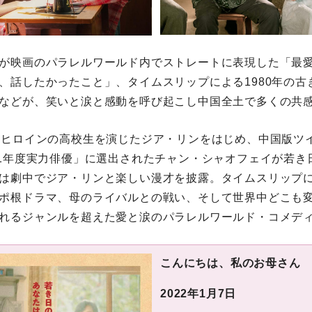
が映画のパラレルワールド内でストレートに表現した「最
、話したかったこと」、タイムスリップによる1980年の古
などが、笑いと涙と感動を呼び起こし中国全土で多くの共
てヒロインの高校生を演じたジア・リンをはじめ、中国版ツ
21年度実力俳優」に選出されたチャン・シャオフェイが若き
は劇中でジア・リンと楽しい漫才を披露。タイムスリップ
ポ根ドラマ、母のライバルとの戦い、そして世界中どこも
れるジャンルを超えた愛と涙のパラレルワールド・コメデ
こんにちは、私のお母さん
2022年1月7日