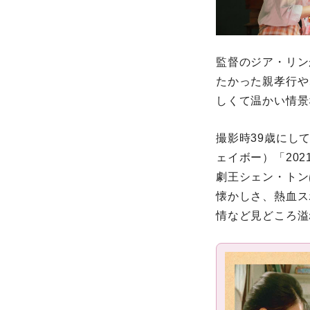
監督のジア・リン
たかった親孝行や
しくて温かい情景
撮影時39歳にし
ェイボー）「20
劇王シェン・トン
懐かしさ、熱血ス
情など見どころ溢