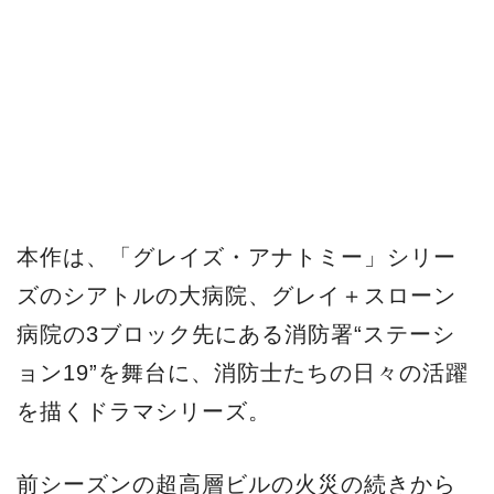
病院の3ブロック先にある消防署“ステーシ
ョン19”を舞台に、消防士たちの日々の活躍
を描くドラマシリーズ。
前シーズンの超高層ビルの火災の続きから
幕開けするシーズン2では、新たなキャプテ
ンが就任。それぞれの思惑やトラウマ、愛
する人との出会いと別れ、様々な局面に向
き合いながらも、助けを求める人々を救う
ため、隊員たちは命の危険を顧みず真っ先
に現場へと向かう。