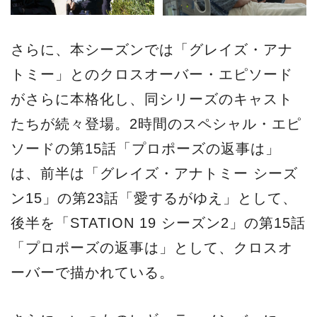
後半を「STATION 19 シーズン2」の第15話
「プロポーズの返事は」として、クロスオ
ーバーで描かれている。
さらに、いつものレギュラーメンバーに、
｢コード・ブラック 生と死の間で｣シリーズ
のボリス・コジョーが仲間入りし、複合性
局所疼痛症候群（CRPS＊ケガをした後や、
傷が治った場所に痛みが続く症状）を患う
消防士ロバート・サリヴァンを熱演。海外
ドラマファンはチェックしてみてほしい。