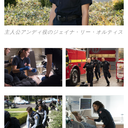
さらに、本シーズンでは「グレイズ・アナ
トミー」とのクロスオーバー・エピソード
がさらに本格化し、同シリーズのキャスト
たちが続々登場。2時間のスペシャル・エピ
ソードの第15話「プロポーズの返事は」
は、前半は「グレイズ・アナトミー シーズ
ン15」の第23話「愛するがゆえ」として、