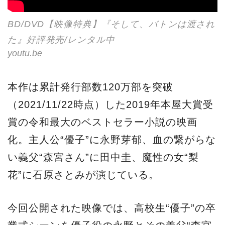
BD/DVD【映像特典】『そして、バトンは渡され
た』好評発売/レンタル中
youtu.be
本作は累計発行部数120万部を突破
（2021/11/22時点）した2019年本屋大賞受
賞の令和最大のベストセラー小説の映画
化。主人公“優子”に永野芽郁、血の繋がらな
い義父“森宮さん”に田中圭、魔性の女“梨
花”に石原さとみが演じている。
今回公開された映像では、高校生“優子”の卒