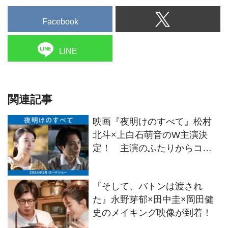
Facebook
LINE
関連記事
映画『夜明けのすべて』松村
北斗×上白石萌音のW主演決
定！ 主演のふたりからコメ
ント到着
『そして、バトンは渡され
た』永野芽郁×田中圭×岡田健
史のメイキング映像が到着！