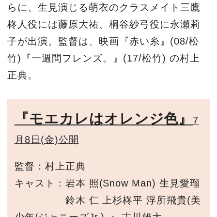
らに、生見演じる萌衣のクラスメイト三鷹
柊人役には藤原大祐、桐谷紗弓役に永瀬莉
子が出演。監督は、映画『赤い糸』(08/松
竹)『一週間フレンズ。』(17/松竹) の村上
正典。
『モエカレはオレンジ色』
7
月8日(金)公開
監督：村上正典
キャスト：岩本 照(Snow Man) 生見愛瑠
鈴木 仁 上杉柊平 浮所飛貴(美
少年/ジャニーズJr.) ・ 古川雄大