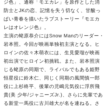
ジ色」、通称「モエカレ」を原作とした消
防士とJKの恋、記憶を失う切なく、甘酸っ
ぱい青春を描いたラブストーリー『モエカ
レはオレンジ色』。
主演の蛯原恭介にはSnow Manのリーダー・
岩本照。今回が映画単独初主演となる。ヒ
ロインの佐々木萌衣には、生見愛瑠が映画
初出演でヒロイン初挑戦。また、岩本照演
じる蛯原の同期で、ライバルでもある姫野
恒星役に鈴木仁、同じく同期の風間慎一郎
役に上杉柊平、後輩の児嶋元気役に浮所飛
貴(美 少年/ジャニーズJr.)、さらに先輩であ
る新堂一馬役に古川雄大が名を連ねる。さ