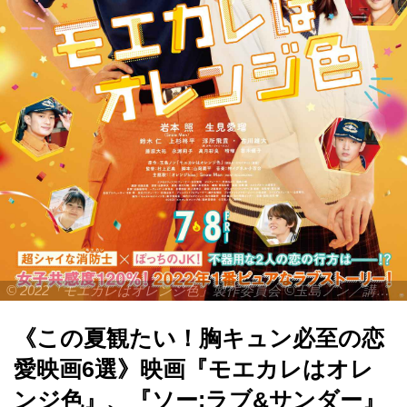
© 2022「モエカレはオレンジ色」製作委員会 ©玉島ノン／講談社
《この夏観たい！胸キュン必至の恋
愛映画6選》映画『モエカレはオレ
ンジ色』、『ソー:ラブ&サンダー』