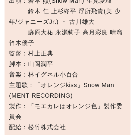
出演：岩本 照(Snow Man) 生見愛瑠
鈴木 仁 上杉柊平 浮所飛貴(美 少
年/ジャニーズJr.) ・ 古川雄大
藤原大祐 永瀬莉子 高月彩良 晴瑠
笛木優子
監督：村上正典
脚本：山岡潤平
音楽：林イグネル小百合
主題歌：「オレンジkiss」Snow Man
(MENT RECORDING)
製作：「モエカレはオレンジ色」製作委
員会
配給：松竹株式会社