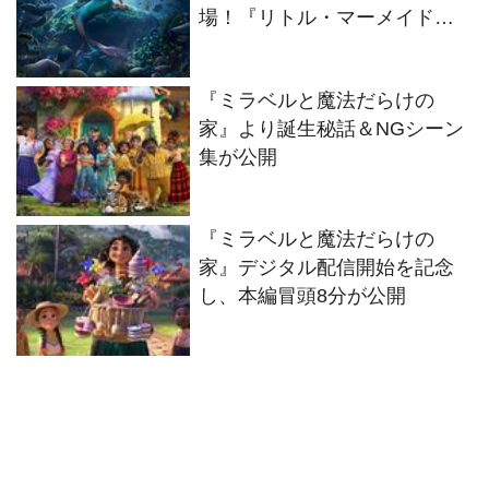
場！『リトル・マーメイド』
本予告＆ポスターが解禁！
『ミラベルと魔法だらけの
家』より誕生秘話＆NGシーン
集が公開
『ミラベルと魔法だらけの
家』デジタル配信開始を記念
し、本編冒頭8分が公開