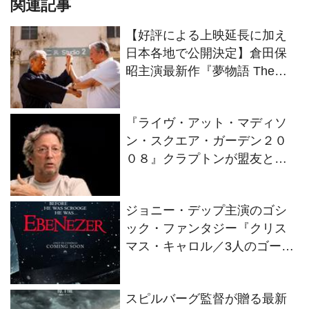
関連記事
【好評による上映延長に加え
日本各地で公開決定】倉田保
昭主演最新作『夢物語 The
Living Dragon』の本当の凄さ
を熱く語ろう！
『ライヴ・アット・マディソ
ン・スクエア・ガーデン２０
０８』クラプトンが盟友との
絆を語るインタビュー映像解
禁！
ジョニー・デップ主演のゴシ
ック・ファンタジー『クリス
マス・キャロル／3人のゴース
トたち』2026年11月13日(金)
全世界同時公開決定！
スピルバーグ監督が贈る最新