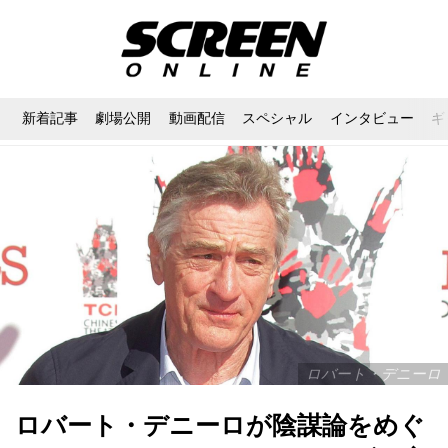
新着記事
劇場公開
動画配信
スペシャル
インタビュー
ギ
ロバート・デニーロ
ロバート・デニーロが陰謀論をめぐ