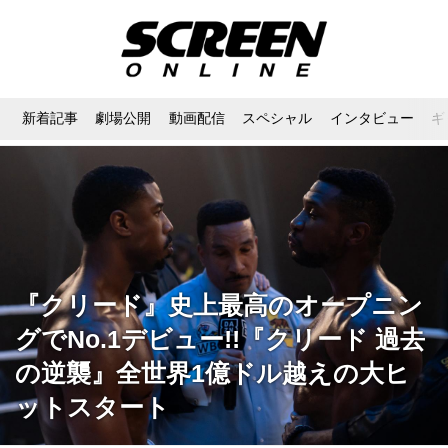
新着記事
劇場公開
動画配信
スペシャル
インタビュー
ギ
『クリード』史上最高のオープニン
グでNo.1デビュー!!『クリード 過去
の逆襲』全世界1億ドル越えの大ヒ
ットスタート