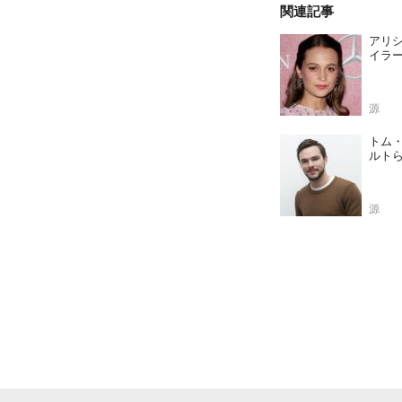
関連記事
アリ
イラ
源
トム
ルト
源