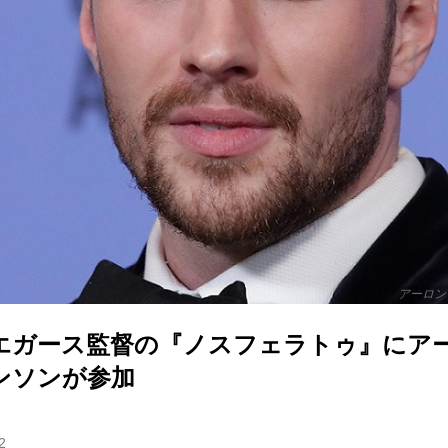
アーロン
エガース監督の『ノスフェラトゥ』にア
ンソンが参加
2