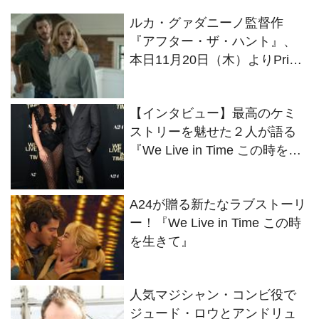
ルカ・グァダニーノ監督作
『アフター・ザ・ハント』、
本日11月20日（木）よりPrime
Videoにて独占配信開始
【インタビュー】最高のケミ
ストリーを魅せた２人が語る
『We Live in Time この時を生
きて』
A24が贈る新たなラブストーリ
ー！『We Live in Time この時
を生きて』
人気マジシャン・コンビ役で
ジュード・ロウとアンドリュ