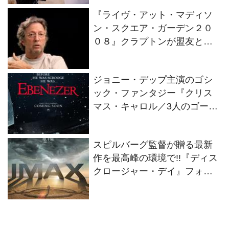
を熱く語ろう！
『ライヴ・アット・マディソ
ン・スクエア・ガーデン２０
０８』クラプトンが盟友との
絆を語るインタビュー映像解
禁！
ジョニー・デップ主演のゴシ
ック・ファンタジー『クリス
マス・キャロル／3人のゴース
トたち』2026年11月13日(金)
全世界同時公開決定！
スピルバーグ監督が贈る最新
作を最高峰の環境で!!『ディス
クロージャー・デイ』フォー
マット別の特別ビジュアル2種
解禁！