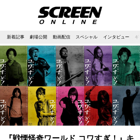
新着記事
劇場公開
動画配信
スペシャル
インタビュー
ギ
『戦慄怪奇ワールド コワすぎ！』キ