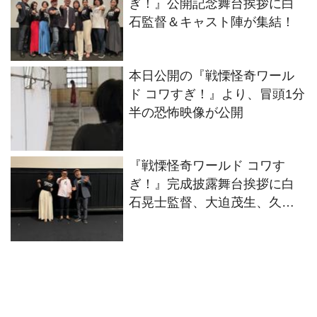
ぎ！』公開記念舞台挨拶に白
石監督＆キャスト陣が集結！
本日公開の『戦慄怪奇ワール
ド コワすぎ！』より、冒頭1分
半の恐怖映像が公開
『戦慄怪奇ワールド コワす
ぎ！』完成披露舞台挨拶に白
石晃士監督、大迫茂生、久保
山智夏が登壇！8年ぶりの新作
について語る