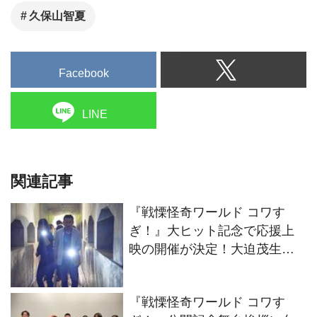
久保山智夏
Facebook
LINE
関連記事
『戦慄怪奇ワールド コワす
ぎ！』大ヒット記念で応援上
映の開催が決定！大迫茂生＆
久保山智夏も登壇予定、そし
てプレゼントも
『戦慄怪奇ワールド コワす