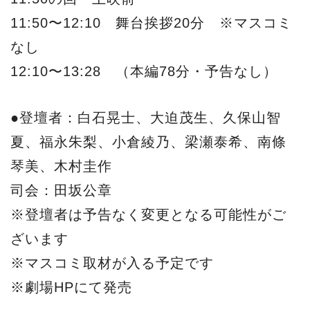
11:50〜12:10 舞台挨拶20分 ※マスコミ
なし
12:10〜13:28 （本編78分・予告なし）
●登壇者：白石晃士、大迫茂生、久保山智
夏、福永朱梨、小倉綾乃、梁瀬泰希、南條
琴美、木村圭作
司会：田坂公章
※登壇者は予告なく変更となる可能性がご
ざいます
※マスコミ取材が入る予定です
※劇場HPにて発売