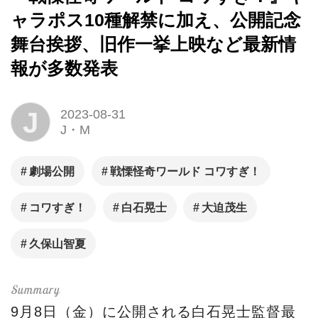
ャラポス10種解禁に加え、公開記念
舞台挨拶、旧作一挙上映など最新情
報が多数発表
J
2023-08-31
J・M
劇場公開
戦慄怪奇ワールド コワすぎ！
コワすぎ！
白石晃士
大迫茂生
久保山智夏
9月8日（金）に公開される白石晃士監督最