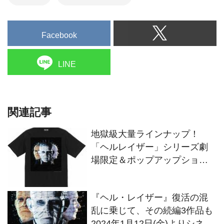
Facebook
LINE
関連記事
地獄級大量ラインナップ！
「ヘルレイザー」シリーズ劇
場限定＆ポップアップショッ
プ限定のアイテムが1月12日に
発売！
『ヘル・レイザー』復活の混
乱に乗じて、その続編3作品も
2024年1月12日(金)よりシネマ