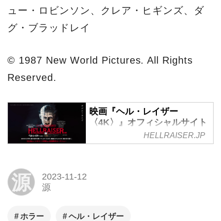
ュー・ロビンソン、クレア・ヒギンズ、ダ
グ・ブラッドレイ
© 1987 New World Pictures. All Rights
Reserved.
映画『ヘル・レイザー
〈4K〉』オフィシャルサイト
HELLRAISER.JP
12月8日(金)よりシネマート新宿
ほか全国順次ロードショー｜80
年代ホラー最後にして最恐の幻
源
2023-11-12
想・耽美・恐怖超大作！全米を
源
騒然とさせた大ヒット映画がつ
いに4K版で最降臨！
ホラー
ヘル・レイザー