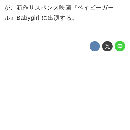
が、新作サスペンス映画『ベイビーガー
ル』Babygirl に出演する。
共演は『インディ・ジョーンズと運命のダ
イヤル』のアントニオ・バンデラス、『レ
ッド・グラビティ』のジャン・レノ、『ザ
リガニの鳴くところ』のハリス・ディキン
ソン、『TALK TO ME トーク・トゥ・ミ
ー』のソフィー・ワイルド。監督は
『BODIES BODIES BODIES／ボディー