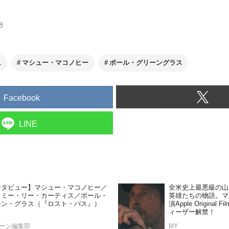
8
ュ
マシュー・マコノヒー
ポール・グリーングラス
Facebook
LINE
ンタビュー】マシュー・マコノヒー／
全米史上最悪級の山
イミー・リー・カーティス／ポール・
英雄たちの物語。マ
ーン・グラス（『ロスト・バス』）
演Apple Origina
ィーザー解禁！
ーン編集部
MY