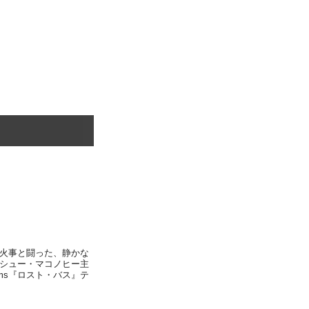
火事と闘った、静かな
シュー・マコノヒー主
l Films『ロスト・バス』テ