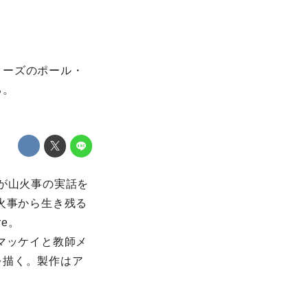
リーズのポール・
る。
ンが山火事の実話を
火事から生き残る
ire。
マッケイと教師メ
を描く。製作はア