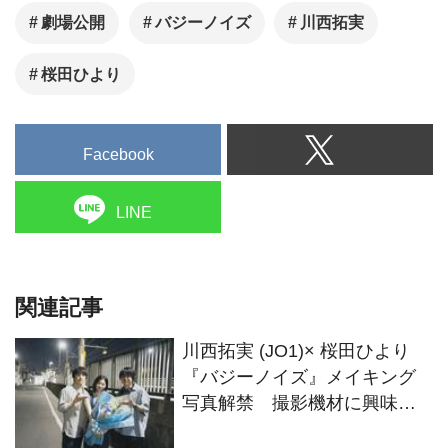
劇場公開
バジーノイズ
川西拓実
桜田ひより
Facebook
LINE
関連記事
川西拓実 (JO1)× 桜田ひより
『バジーノイズ』メイキング
写真解禁 撮影機材に興味
津々の川西＆“潮”を感じさせる