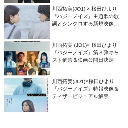
桜田の姿も！
川西拓実(JO1) × 桜田ひより
『バジーノイズ』主題歌の歌
詞とシンクロする新規映像解
禁
川西拓実 (JO1)× 桜田ひより
『バジーノイズ』第３弾キャ
スト解禁＆映画公開日決定
川西拓実(JO1)×桜田ひより
『バジーノイズ』特報映像＆
ティザービジュアル解禁