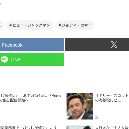
4
ュ
ヒュー・ジャックマン
ジョディ・カマー
Facebook
LINE
じ探偵団』、あす6月24日よりPrime
リドリー・スコット
eoで独占配信開始へ
の海賊役にヒュー・
源
で話題沸騰中『ひつじ探偵団』より、
大好きなご主人を殺