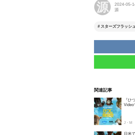
源
2024-05-1
源
スターズフラッシ
関連記事
『ひつ
Vid
J・M
日米