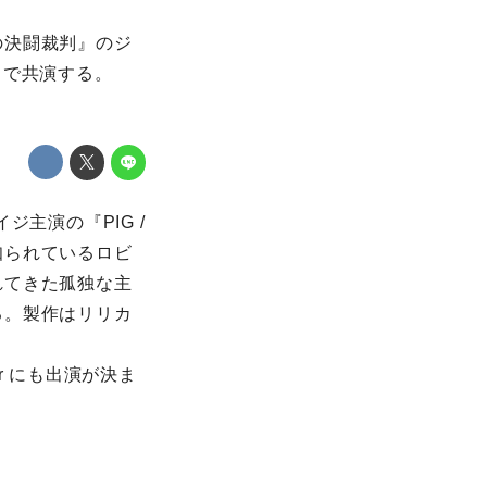
の決闘裁判』のジ
d で共演する。
主演の『PIG /
知られているロビ
れてきた孤独な主
る。製作はリリカ
er にも出演が決ま