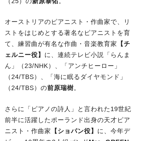
（25）の
新原泰佑
。
オーストリアのピアニスト・作曲家で、リ
ストをはじめとする著名なピアニストを育
て、練習曲が有名な作曲・⾳楽教育家
【チ
ェルニー役】
に、連続テレビ⼩説「らんま
ん」（23/NHK）、「アンチヒーロー」
（24/TBS）、「海に眠るダイヤモンド」
（24/TBS）の
前原瑞樹
。
さらに「ピアノの詩⼈」と⾔われた19世紀
前半に活躍したポーランド出⾝の天才ピア
ニスト・作曲家
【ショパン役】
に、今年デ