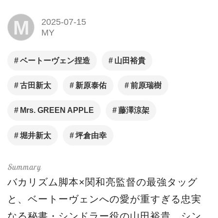
M
2025-07-15
MY
ベートーヴェン捏造
⼭⽥裕貴
古⽥新太
新原泰佑
前原瑞樹
Mrs. GREEN APPLE
藤澤涼架
堀井新太
坪倉由幸
バカリズム脚本×関和亮監督の最強タッグ
と、ベートーヴェンへの愛が重すぎる忠実
なる秘書・シンドラー役の⼭⽥裕貴、シン