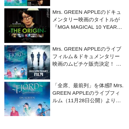
挨拶実施
Mrs. GREEN APPLEのドキュ
メンタリー映画のタイトルが
『MGA MAGICAL 10 YEARS
DOCUMENTARY FILM ～THE
ORIGIN～』に決定
Mrs. GREEN APPLEのライブ
フィルム＆ドキュメンタリー
映画のムビチケ販売決定！ パ
ンフレットとSPグッズ付ムビ
チケセットも展開
「全席、最前列」を体感⁉ Mrs.
GREEN APPLEのライブフィ
ルム（11月28日公開）よりキ
ービジュアルが解禁