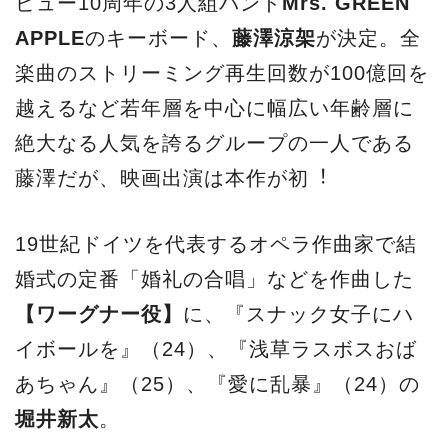
ビュー10周年の3⼈組バンド
Mrs. GREEN
APPLE
のキーボード、
藤澤涼架
が決定。全
楽曲のストリーミング再⽣回数が100億回を
越えるなど若年層を中⼼に幅広い年齢層に
絶⼤なる⼈気を誇るグループの⼀⼈である
藤澤だが、映画出演は本作が初︕
19世紀ドイツを代表するオペラ作曲家で結
婚式の定番「婚礼の合唱」などを作曲した
【ワーグナー役】
に、『スナック⼥⼦にハ
イボールを』（24）、『浅草ラスボスおば
あちゃん』（25）、『愛に乱暴』（24）の
堀井新太
。