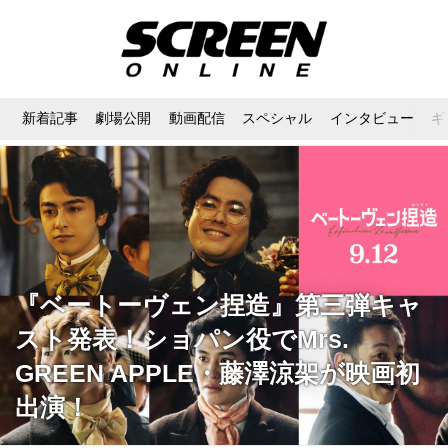
新着記事
劇場公開
動画配信
スペシャル
インタビュー
ギ
『ベートーヴェン捏造』第三弾キャ
スト発表！ショパン役でMrs.
GREEN APPLE・藤澤涼架が映画初
出演！