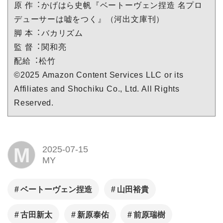
原 作︓かげはら史帆『ベートーヴェン捏造 名プロ
デューサーは嘘をつく』（河出⽂庫刊）
脚 本︓バカリズム
監 督︓関和亮
配給︓松⽵
©2025 Amazon Content Services LLC or its
Affiliates and Shochiku Co., Ltd. All Rights
Reserved.
M
2025-07-15
MY
ベートーヴェン捏造
⼭⽥裕貴
古⽥新太
新原泰佑
前原瑞樹