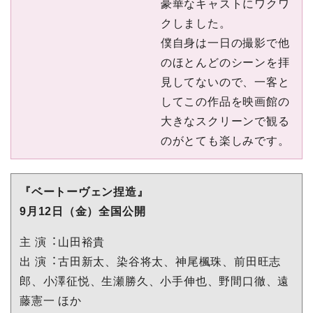
豪華なキャストにワクワ
クしました。
僕⾃⾝は⼀⽇の撮影で他
のほとんどのシーンを拝
⾒してないので、⼀客と
してこの作品を映画館の
⼤きなスクリーンで観る
のがとても楽しみです。
『ベートーヴェン捏造』
9⽉12⽇（⾦）全国公開
主 演︓⼭⽥裕貴
出 演︓古⽥新太、染⾕将太、神尾楓珠、前⽥旺志
郎、⼩澤征悦、⽣瀬勝久、⼩⼿伸也、野間⼝徹、遠
藤憲⼀ ほか