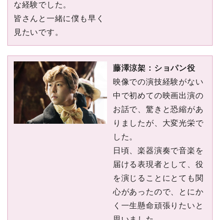
な経験でした。
皆さんと⼀緒に僕も早く
⾒たいです。
藤澤涼架：ショパン役
映像での演技経験がない
中で初めての映画出演の
お話で、驚きと恐縮があ
りましたが、⼤変光栄で
した。
⽇頃、楽器演奏で⾳楽を
届ける表現者として、役
を演じることにとても関
⼼があったので、とにか
く⼀⽣懸命頑張りたいと
思いました。