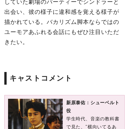
していた劇場のパーティーでシンドラーと
出会い、彼の様⼦に違和感を覚える様⼦が
描かれている。バカリズム脚本ならではの
ユーモアあふれる会話にもぜひ注⽬いただ
きたい。
キャストコメント
新原泰佑：シューベルト
役
学⽣時代、⾳楽の教科書
で⾒た、"横向いてるあ