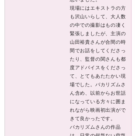
現場にはエキストラの⽅
も沢⼭いらして、⼤⼈数
の中での撮影はもの凄く
緊張しましたが、主演の
⼭⽥裕貴さんが合間の時
間でお話をしてくださっ
たり、監督の関さんも都
度アドバイスをくださっ
て、とてもあたたかい現
場でした。バカリズムさ
ん含め、以前からお世話
になっている⽅々に囲ま
れながら映画初出演がで
きて良かったです。
バカリズムさんの作品
は、⽇常の何気ない空気