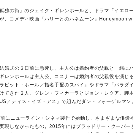
孤独の街』のジェイク・ギレンホールと、ドラマ「イエロ
コメディ映画『ハリーとのハネムーン』Honeymoon with 
結婚式の２日前に急死し、主人公は婚約者の父親と一緒に
ギレンホールは主人公、コスナーは婚約者の父親役を演じ
ラビット・ホール／指名手配のスパイ』やドラマ「パラダ
けてきた２人、グレン・フィカーラとジョン・レクア。脚
 IS US／ディス・イズ・アス」で組んだダン・フォーゲルマ
。
年前にニューライン・シネマ製作で始動し、さまざまな俳優
実現しなかったもの。2015年にはブラッドリー・クーパー