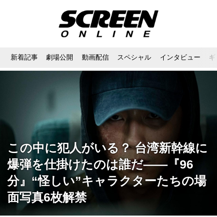
新着記事
劇場公開
動画配信
スペシャル
インタビュー
ギ
この中に犯人がいる？ 台湾新幹線に
爆弾を仕掛けたのは誰だ——『96
分』“怪しい”キャラクターたちの場
面写真6枚解禁