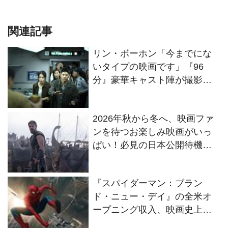
関連記事
リン・ボーホン「今までにな
いタイプの映画です」『96
分』豪華キャスト陣が撮影秘
話を明かすメイキング映像が
解禁
2026年秋から冬へ、映画ファ
ンを待つお楽しみ映画がいっ
ぱい！必見の日本公開待機作
ラインナップ
『スパイダーマン：ブラン
ド・ニュー・デイ』の全米オ
ープニング収入、映画史上歴
代No.1に！