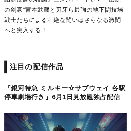
の剣豪”宮本武蔵と刃牙ら最強の地下闘技場
戦士たちによる壮絶な闘いはさらなる激闘
へと突入する！
注目の配信作品
『銀河特急 ミルキー☆サブウェイ 各駅
停車劇場行き』6月1日見放題独占配信