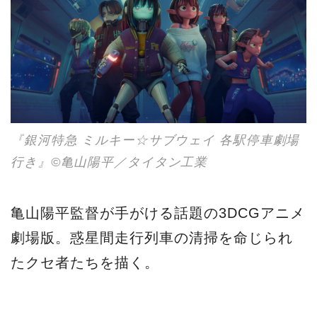
『銀河特急 ミルキー☆サブウェイ 各駅停車劇場
行き』©亀山陽平／タイタン工業
亀山陽平監督が手がける話題の3DCGアニメ
劇場版。惑星間走行列車の清掃を命じられ
たクセ者たちを描く。