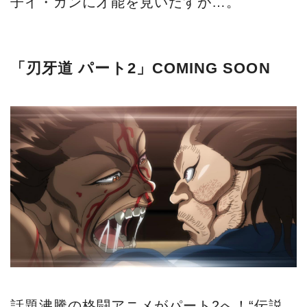
子イ・ガンに才能を見いだすが…。
「刃牙道 パート2」COMING SOON
話題沸騰の格闘アニメがパート2へ！“伝説