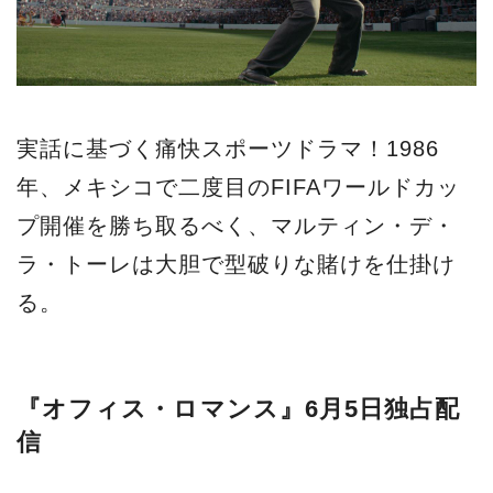
が手掛ける新作「ザ・ボロー
ズ」などが配信される。ま
た、オリジナル作品以外に
も、人気コミックを水上恒司
実話に基づく痛快スポーツドラマ！1986
主演で映画化した『WIND...
年、メキシコで二度目のFIFAワールドカッ
プ開催を勝ち取るべく、マルティン・デ・
ラ・トーレは大胆で型破りな賭けを仕掛け
る。
『オフィス・ロマンス』6月5日独占配
信