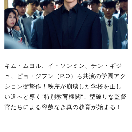
キム・ムヨル、イ・ソンミン、チン・ギジ
ュ、ピョ・ジフン（P.O）ら共演の学園アク
ション衝撃作！秩序が崩壊した学校を正し
い道へと導く"特別教育機関"。型破りな監督
官たちによる容赦なき真の教育が始まる！