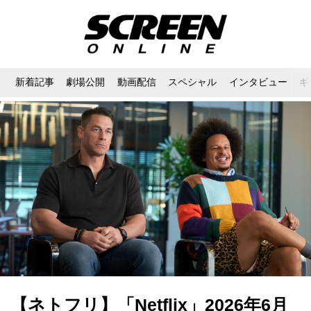
新着記事
劇場公開
動画配信
スペシャル
インタビュー
ギ
【ネトフリ】「Netflix」2026年6月