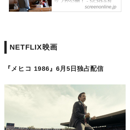
ップが公開！ - SCREEN
screenonline.jp
ONLINE（スクリーンオン
ライン）
動画配信サービス
「Netflix（ネットフリック
ス）」2026年5月の配信ライ
NETFLIX映画
ンナップが発表。オリジナル
作品では、「ウェンズデー」
のエマ・マイヤーズが主演す
『メヒコ 1986』6月5日独占配信
るミステリーの最新シーズン
「自由研究には向かない殺人:
シーズン2」、『塔の上のラ
プンツェル』の監督が手掛け
たアニメーションコメディ
『プークーと魔法の植物』、
「ストレンジャー・シングス
未知の世界」のダファー兄弟