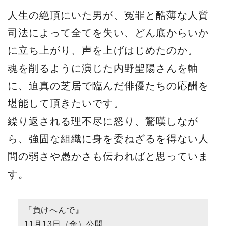
人生の絶頂にいた男が、冤罪と酷薄な人質
司法によって全てを失い、どん底からいか
に立ち上がり、声を上げはじめたのか。
魂を削るように演じた内野聖陽さんを軸
に、迫真の芝居で臨んだ俳優たちの応酬を
堪能して頂きたいです。
繰り返される理不尽に怒り、驚嘆しなが
ら、強固な組織に身を委ねざるを得ない人
間の弱さや愚かさも伝わればと思っていま
す。
『負けへんで』
11月13日（金）公開