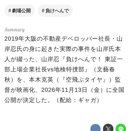
劇場公開
負けへんで
2019年大阪の不動産デベロッパー社長・山
岸忍氏の身に起きた実際の事件を山岸氏本
人が綴った、山岸忍『負けへんで！ 東証一
部上場企業社長vs地検特捜部』（文藝春
秋）を、本木克英（『空飛ぶタイヤ』）監
督が映画化、2026年11月13日（金）に全国
公開が決定した。（配給：ギャガ）