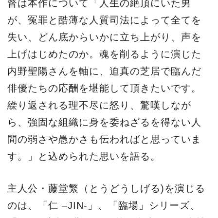
督は本作について「人生の絶頂にいた男
が、冤罪と酷薄な人質司法によって全てを
失い、どん底からいかに立ち上がり、声を
上げはじめたのか。魂を削るように演じた
内野聖陽さんを軸に、迫真の芝居で臨んだ
俳優たちの応酬を堪能して頂きたいです。
繰り返される理不尽に怒り、驚嘆しなが
ら、強固な組織に身を委ねざるを得ない人
間の弱さや愚かさも伝わればと思っていま
す。」と込められた思いを語る。
主人公・藤堂繁（とうどうしげる)を演じる
のは、「仁 –JIN-」、「臨場」シリーズ、