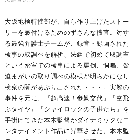
大阪地検特捜部が、自ら作り上げたストー
リーを裏付けるためのずさんな捜査。対す
る最強弁護士チームが、録音・録画された
検事の取調べを解析、法廷で初めて取調室
という密室での検事による罵倒、恫喝、脅
迫まがいの取り調べの模様が明らかになり
検察の闇があぶり出された・・・。実際の
事件を元に、『超高速！参勤交代』『空飛
ぶタイヤ』『シャイロックの子供たち』を
手掛けてきた本木監督がダイナミックなエ
ンタテイメント作品に昇華させた。本木監