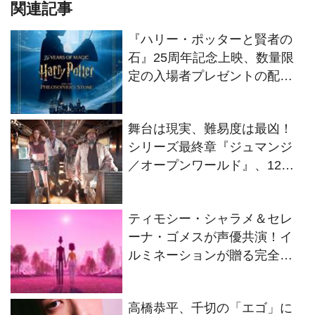
関連記事
『ハリー・ポッターと賢者の
石』25周年記念上映、数量限
定の入場者プレゼントの配布
が決定
舞台は現実、難易度は最凶！
シリーズ最終章『ジュマンジ
／オープンワールド』、12・
25日本公開へ
ティモシー・シャラメ＆セレ
ーナ・ゴメスが声優共演！イ
ルミネーションが贈る完全オ
リジナル最新作『ノット・ア
ローン』2027年日本公開決定
高橋恭平、千切の「エゴ」に