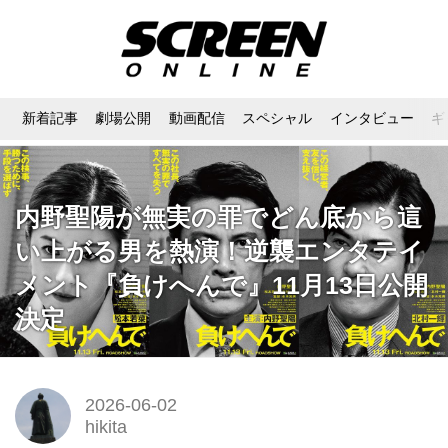
新着記事
劇場公開
動画配信
スペシャル
インタビュー
ギ
内野聖陽が無実の罪でどん底から這
い上がる男を熱演！逆襲エンタテイ
メント『負けへんで』11月13日公開
決定
2026-06-02
hikita