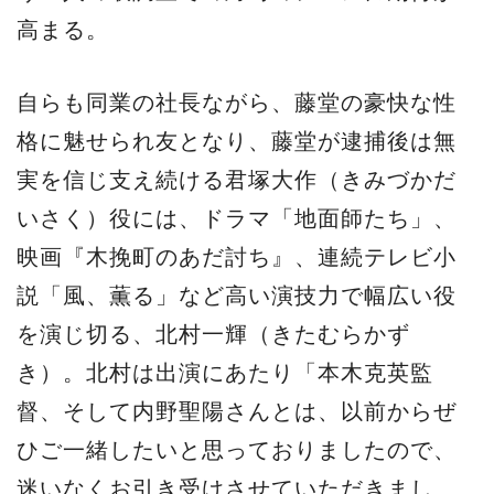
高まる。
自らも同業の社長ながら、藤堂の豪快な性
格に魅せられ友となり、藤堂が逮捕後は無
実を信じ支え続ける君塚大作（きみづかだ
いさく）役には、ドラマ「地面師たち」、
映画『木挽町のあだ討ち』、連続テレビ小
説「風、薫る」など高い演技力で幅広い役
を演じ切る、北村一輝（きたむらかず
き）。北村は出演にあたり「本木克英監
督、そして内野聖陽さんとは、以前からぜ
ひご一緒したいと思っておりましたので、
迷いなくお引き受けさせていただきまし