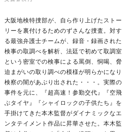
大阪地検特捜部が、自ら作り上げたストー
リーを裏付けるためのずさんな捜査。対す
る最強弁護士チームが、録音・録画された
検事の取調べを解析、法廷で初めて取調室
という密室での検事による罵倒、恫喝、脅
迫まがいの取り調べの模様が明らかになり
検察の闇があぶり出された・・・。実際の
事件を元に、『超高速！参勤交代』『空飛
ぶタイヤ』『シャイロックの子供たち』を
手掛けてきた本木監督がダイナミックなエ
ンタテイメント作品に昇華させた。本木監