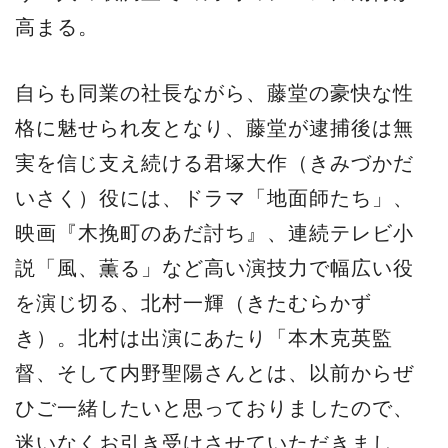
高まる。
自らも同業の社長ながら、藤堂の豪快な性
格に魅せられ友となり、藤堂が逮捕後は無
実を信じ支え続ける君塚大作（きみづかだ
いさく）役には、ドラマ「地面師たち」、
映画『木挽町のあだ討ち』、連続テレビ小
説「風、薫る」など高い演技力で幅広い役
を演じ切る、北村一輝（きたむらかず
き）。北村は出演にあたり「本木克英監
督、そして内野聖陽さんとは、以前からぜ
ひご一緒したいと思っておりましたので、
迷いなくお引き受けさせていただきまし