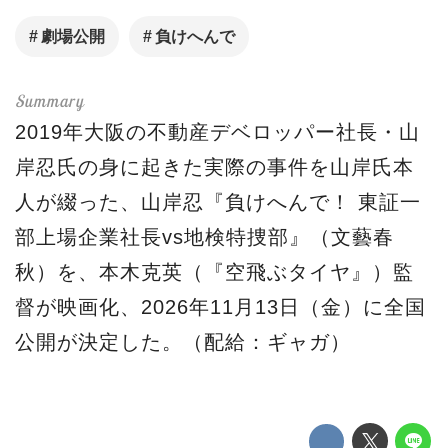
劇場公開
負けへんで
2019年大阪の不動産デベロッパー社長・山
岸忍氏の身に起きた実際の事件を山岸氏本
人が綴った、山岸忍『負けへんで！ 東証一
部上場企業社長vs地検特捜部』（文藝春
秋）を、本木克英（『空飛ぶタイヤ』）監
督が映画化、2026年11月13日（金）に全国
公開が決定した。（配給：ギャガ）