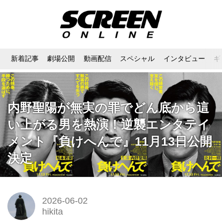
新着記事
劇場公開
動画配信
スペシャル
インタビュー
ギ
内野聖陽が無実の罪でどん底から這
い上がる男を熱演！逆襲エンタテイ
メント『負けへんで』11月13日公開
決定
2026-06-02
hikita