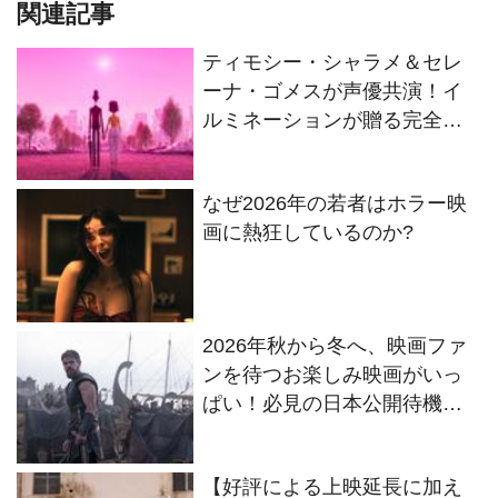
関連記事
ティモシー・シャラメ＆セレ
ーナ・ゴメスが声優共演！イ
ルミネーションが贈る完全オ
リジナル最新作『ノット・ア
ローン』2027年日本公開決定
なぜ2026年の若者はホラー映
画に熱狂しているのか?
2026年秋から冬へ、映画ファ
ンを待つお楽しみ映画がいっ
ぱい！必見の日本公開待機作
ラインナップ
【好評による上映延長に加え