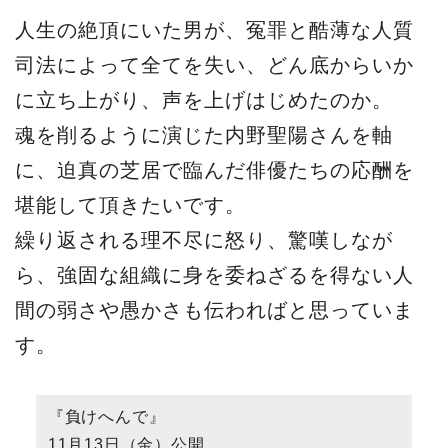
人生の絶頂にいた男が、冤罪と酷薄な人質
司法によって全てを失い、どん底からいか
に立ち上がり、声を上げはじめたのか。
魂を削るように演じた内野聖陽さんを軸
に、迫真の芝居で臨んだ俳優たちの応酬を
堪能して頂きたいです。
繰り返される理不尽に怒り、驚嘆しなが
ら、強固な組織に身を委ねざるを得ない人
間の弱さや愚かさも伝わればと思っていま
す。
『負けへんで』
11月13日（金）公開