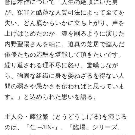
督は本作について「人生の絶頂にいた男
が、冤罪と酷薄な人質司法によって全てを
失い、どん底からいかに立ち上がり、声を
上げはじめたのか。魂を削るように演じた
内野聖陽さんを軸に、迫真の芝居で臨んだ
俳優たちの応酬を堪能して頂きたいです。
繰り返される理不尽に怒り、驚嘆しなが
ら、強固な組織に身を委ねざるを得ない人
間の弱さや愚かさも伝わればと思っていま
す。」と込められた思いを語る。
主人公・藤堂繁（とうどうしげる)を演じる
のは、「仁 –JIN-」、「臨場」シリーズ、