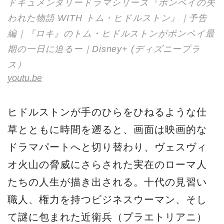
ドキュメンタリードラマシリーズ『ポンペイの失
われた物語 WITH トム・ヒドルストン』｜予告
編｜『ロキ』のトム・ヒドルストンがポンペイ最
期の一日に迫るー｜Disney+ (ディズニープラ
ス）
youtu.be
ヒドルストンが手のひらをひねるような仕
草とともに時間を遡ると、画面は映画的な
ドラマパートへと切り替わり、ヴェスヴィ
オ火山の脅威にさらされた実在のローマ人
たちの人生が描き出される。十代の見習い
職人、権力を持つビジネスウーマン、そし
て謎に包まれた近衛兵（プラエトリアニ）