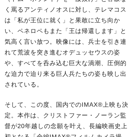
く罵るアンティノオスに対し、テレマコス
は「私が王位に就く」と果敢に立ち向か
い、ペネロペもまた「王は帰還します」と
気高く言い放つ。映像には、兵士を引き連
れて荒波を突き進むオデュッセウスの姿
や、すべてを呑み込む巨大な渦潮、圧倒的
な迫力で迫り来る巨人兵たちの姿も映し出
されている。
そして、この度、国内でのIMAX®上映も決
定。本作は、クリストファー・ノーラン監
督が20年越しの念願を叶え、長編映画史上
初となる「全編IMAX®フィルムカメラ撮