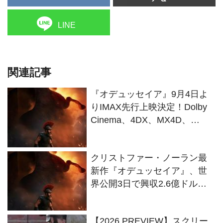
LINE
関連記事
『オデュッセイア』9月4日よ
りIMAX先行上映決定！Dolby
Cinema、4DX、MX4D、
35mm含む全6種9バージョンで
公開
クリストファー・ノーラン最
新作『オデュッセイア』、世
界公開3日で興収2.6億ドルの
大ヒット！ トム・クルーズ
も絶賛
【2026 PREVIEW】スクリー