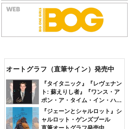
オートグラフ（直筆サイン）発売中
『タイタニック』『レヴェナン
ト: 蘇えりし者』『ワンス・ア
ポン・ア・タイム・イン・ハリ
ウッド』レオナルド・ディカプ
『ジェーンとシャルロット』シ
リオ 直筆オートグラフ発売中
ャルロット・ゲンズブール
直筆オートグラフ発売中