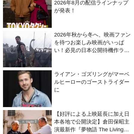
2026年秋から冬へ、映画ファン
を待つお楽しみ映画がいっぱ
い！必見の日本公開待機作ライ
ンナップ
ライアン・ゴズリングがマーベ
ルヒーローのゴーストライダー
に
【好評による上映延長に加え日
本各地で公開決定】倉田保昭主
演最新作『夢物語 The Living
Dragon』の本当の凄さを熱く
語ろう！