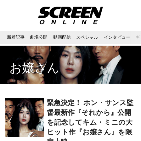
新着記事
劇場公開
動画配信
スペシャル
インタビュー
ギ
お嬢さん
緊急決定！ ホン・サンス監
督最新作『それから』公開
を記念してキム・ミニの大
ヒット作『お嬢さん』を限