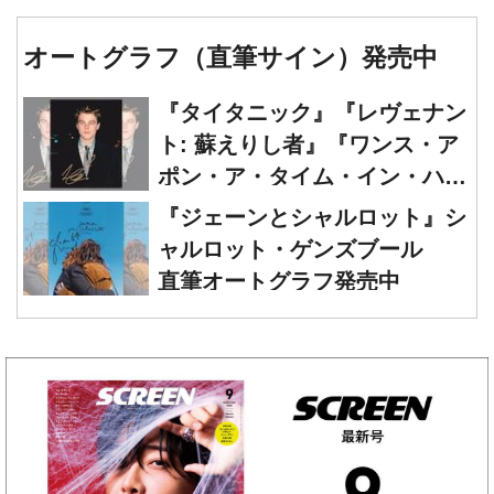
オートグラフ（直筆サイン）発売中
『タイタニック』『レヴェナン
ト: 蘇えりし者』『ワンス・ア
ポン・ア・タイム・イン・ハリ
ウッド』レオナルド・ディカプ
『ジェーンとシャルロット』シ
リオ 直筆オートグラフ発売中
ャルロット・ゲンズブール
直筆オートグラフ発売中